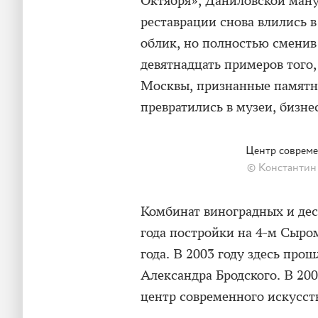
Октября», Даниловской ман
реставрации снова влились в
облик, но полностью смени
девятнадцать примеров того
Москвы, признанные памятн
превратились в музеи, бизне
Центр соврем
© Константин 
Комбинат виноградных и дес
года постройки на 4-м Сыро
года. В 2003 году здесь про
Александра Бродского. В 200
центр современного искусс