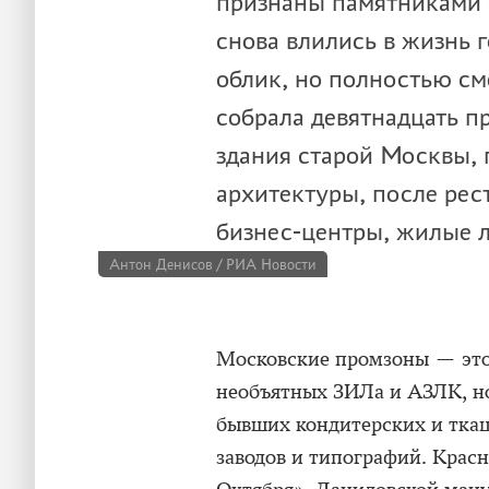
признаны памятниками 
снова влились в жизнь 
облик, но полностью 
собрала девятнадцать 
здания старой Москвы,
архитектуры, после рес
бизнес-центры, жилые л
Антон Денисов / РИА Новости
Московские промзоны — это 
необъятных ЗИЛа и АЗЛК, н
бывших кондитерских и тка
заводов и типографий. Крас