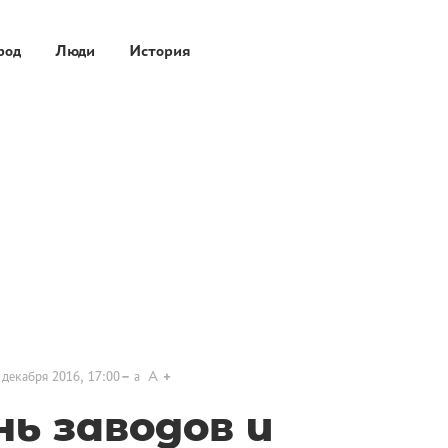
род
Люди
История
 декабря 2016, 17:00
a
A
ь заводов и