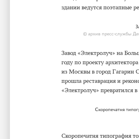
здании ведутся поэтапные р
З
© архив пресс-службы Де
Завод «Электролуч» на Боль
году по проекту архитектора
из Москвы в город Гагарин С
прошла реставрация и реконс
«Электролуч» превратился в 
Скоропечатня типог
Скоропечатня типография то