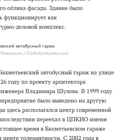
го облика фасада. Здание было
ь функционирует как
урно-деловой комплекс.
евский автобусный гараж
Кокошкин / Globallookpress.com
 Бахметьевский автобусный гараж на улице
26 году по проекту архитектора
инженера Владимира Шухова. В 1999 году
опредприятие было выведено на другую
ды здесь располагался центр современной
 впоследствии переехал в ЦПКИО имени
настоящее время в Бахметьевском гараже
 центр толерантности. С 2002 года в