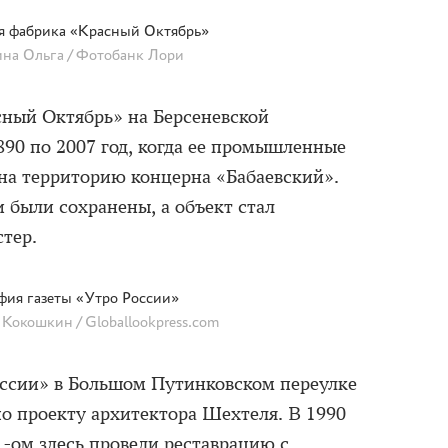
я фабрика «Красный Октябрь»
на Ольга / Фотобанк Лори
ный Октябрь» на Берсеневской
890 по 2007 год, когда ее промышленные
на территорию концерна «Бабаевский».
 были сохранены, а объект стал
стер.
фия газеты «Утро России»
Кокошкин / Globallookpress.com
оссии» в Большом Путинковском переулке
по проекту архитектора Шехтеля. В 1990
01-ом здесь провели реставрацию с