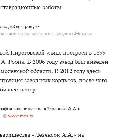
еставрационные работы.
авод «Электролуч»
партамента культурного наследия г.Москвы
шой Пироговской улице построен в 1899
 А. Роопа. В 2006 году завод был выведен
моленской области. В 2012 году здесь
трукция заводских корпусов, после чего
бизнес-центр.
рафия товарищества «Левенсон А.А.»
©
www.mos.ru
варищества «Левенсон А.А.» на