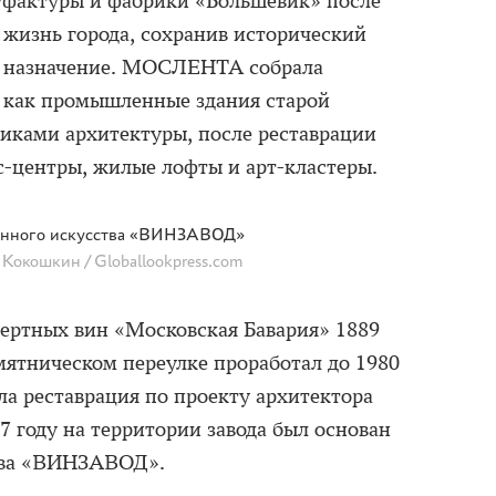
уфактуры и фабрики «Большевик» после
 жизнь города, сохранив исторический
в назначение. МОСЛЕНТА собрала
, как промышленные здания старой
иками архитектуры, после реставрации
с-центры, жилые лофты и арт-кластеры.
енного искусства «ВИНЗАВОД»
Кокошкин / Globallookpress.com
ертных вин «Московская Бавария» 1889
мятническом переулке проработал до 1980
шла реставрация по проекту архитектора
7 году на территории завода был основан
тва «ВИНЗАВОД».