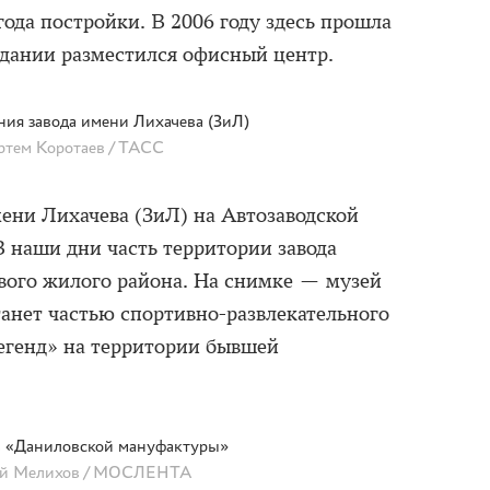
ода постройки. В 2006 году здесь прошла
здании разместился офисный центр.
ния завода имени Лихачева (ЗиЛ)
тем Коротаев / ТАСС
мени Лихачева (ЗиЛ) на Автозаводской
В наши дни часть территории завода
ового жилого района. На снимке — музей
танет частью спортивно-развлекательного
легенд» на территории бывшей
в «Даниловской мануфактуры»
ей Мелихов / МОСЛЕНТА