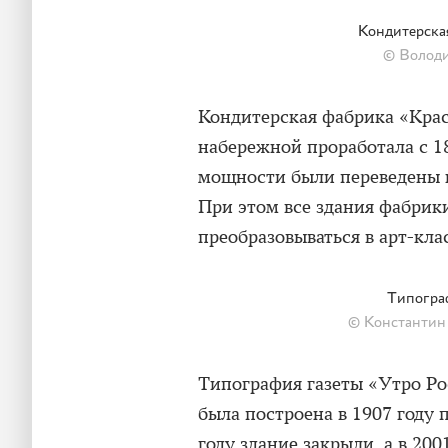
Кондитерска
© Володи
Кондитерская фабрика «Крас
набережной проработала с 1
мощности были переведены 
При этом все здания фабрики
преобразовываться в арт-кла
Типогра
© Константин 
Типография газеты «Утро Р
была построена в 1907 году 
году здание закрыли, а в 20