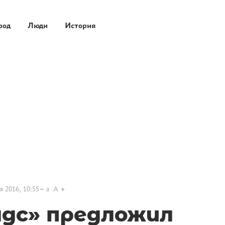
род
Люди
История
я 2016, 10:55
a
A
дс» предложил