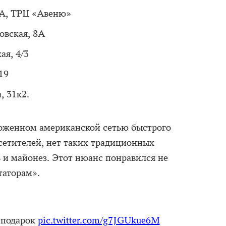
 А, ТРЦ «Авеню»
овская, 8А
ая, 4/3
19
, 31к2.
ложенном американской сетью быстрого
осетителей, нет таких традиционных
 и майонез. Этот нюанс понравился не
таторам».
 подарок
pic.twitter.com/g7JGUkue6M