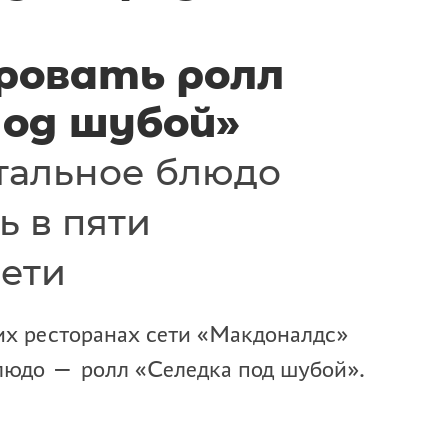
ровать ролл
под шубой»
тальное блюдо
ь в пяти
сети
их ресторанах сети «Макдоналдс»
людо — ролл «Селедка под шубой».