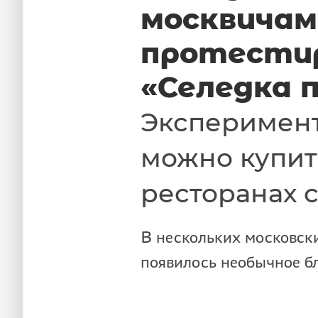
москвичам
протести
«Селедка 
Эксперимен
можно купит
ресторанах 
В нескольких московск
появилось необычное б