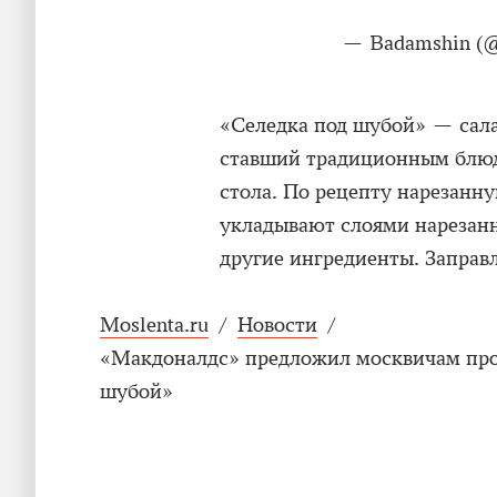
— Badamshin (
«Селедка под шубой» — салат
ставший традиционным блюд
стола. По рецепту нарезанну
укладывают слоями нарезанн
другие ингредиенты. Заправ
Moslenta.ru
/
Новости
/
«Макдоналдс» предложил москвичам прот
шубой»