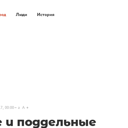
род
Люди
История
7, 00:00
a
A
 и поддельные