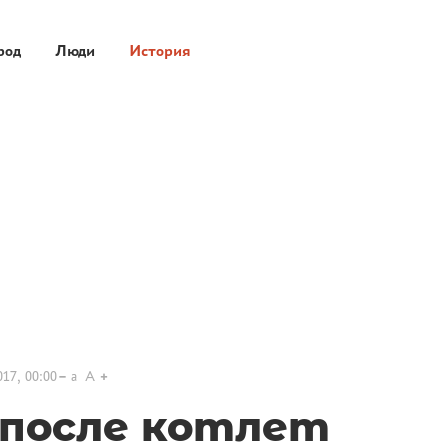
род
Люди
История
017, 00:00
a
A
после котлет