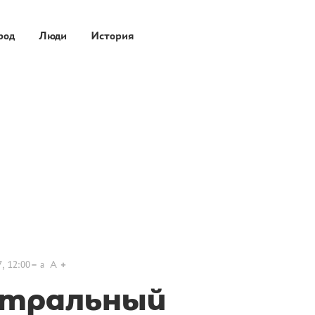
род
Люди
История
, 12:00
a
A
атральный