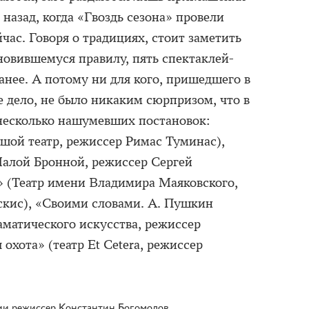
 назад, когда «Гвоздь сезона» провели
йчас. Говоря о традициях, стоит заметить
ановившемуся правилу, пять спектаклей-
анее. А потому ни для кого, пришедшего в
е дело, не было никаким сюрпризом, что в
 несколько нашумевших постановок:
шой театр, режиссер Римас Туминас),
Малой Бронной, режиссер Сергей
» (Театр имени Владимира Маяковского,
скис), «Своими словами. А. Пушкин
матического искусства, режиссер
хота» (театр Et Cetera, режиссер
и режиссер Константин Богомолов.