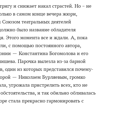
тригу и снижает накал страстей. Но – не
олько в самом конце вечера жюри,
м Союзом театральных деятелей
олжно было название обладателя
я. Этого момента все и ждали. А, пока
гли, с помощью постоянного автора,
онии — Константина Богомолова и его
пишева. Парочка вылезла из-за барной
в, один из которых представился почему-
торой — Николаем Бурляевым, громко
а, угрожала пристрелить всех, кто не
 обстоятельства, и так обильно обливалась
оре стала прекрасно гармонировать с