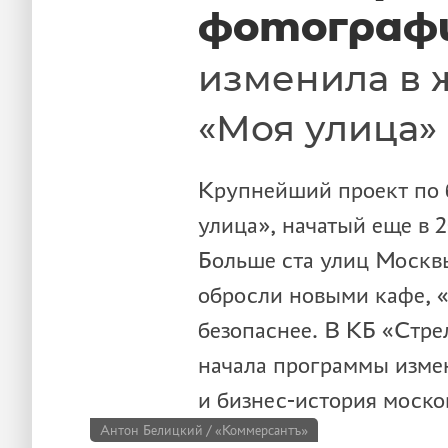
фотограф
изменила в 
«Моя улица»
Крупнейший проект по 
улица», начатый еще в 
Больше ста улиц Москв
обросли новыми кафе, «
безопаснее. В КБ «Стрел
начала программы изме
и бизнес-история моско
Антон Белицкий / «Коммерсантъ»