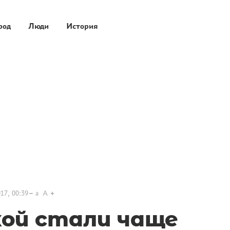
род
Люди
История
17, 00:39
a
A
кой стали чаще