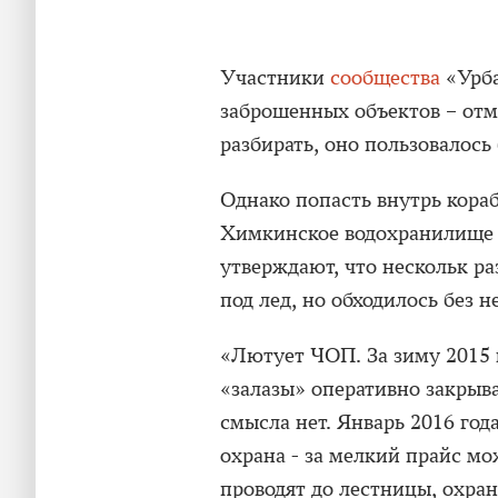
Участники
сообщества
«Урба
заброшенных объектов – отме
разбирать, оно пользовалос
Однако попасть внутрь кора
Химкинское водохранилище 
утверждают, что нескольк р
под лед, но обходилось без н
«Лютует ЧОП. За зиму 2015 
«залазы» оперативно закрыв
смысла нет. Январь 2016 года
охрана - за мелкий прайс м
проводят до лестницы, охра