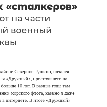
х «сталкеров»
ют на части
ый военный
сквы
 районе Северное Тушино, начался
бля «Дружный», простоявшего на
ольше 10 лет. В разные годы там
енно-морского флота, казино и даже
ю в интернете. В итоге «Дружный»