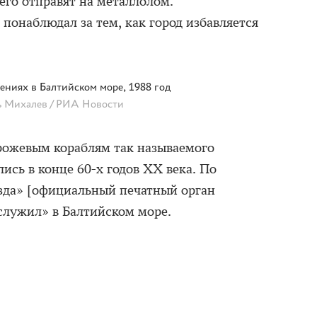
его отправят на металлолом.
наблюдал за тем, как город избавляется
ниях в Балтийском море, 1988 год
 Михалев / РИА Новости
рожевым кораблям так называемого
лись в конце 60-х годов XX века. По
зда» [официальный печатный орган
служил» в Балтийском море.