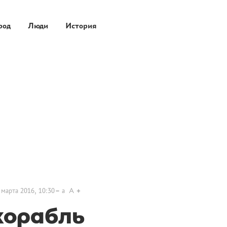
род
Люди
История
 марта 2016, 10:30
a
A
корабль