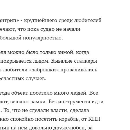
нтрип» - крупнейшего среди любителей
чают, что пока судно не начали
ь большой популярностью.
бля можно было только зимой, когда
покрывается льдом. Бывалые сталкеры
аз любители «заброшки» проваливались
есчастных случаев.
года объект посетило много людей. Все
ают, вешают замки. Без инструмента идти
. То, что не сделали власти, сделала
ожно спокойно посетить корабль, от КПП
нник на нём довольно дружелюбен, за