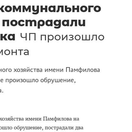
коммунального
 пострадали
ека
ЧП произошло
монта
ого хозяйства имени Памфилова
е произошло обрушение,
а.
хозяйства имени Памфилова на
ошло обрушение, пострадали два