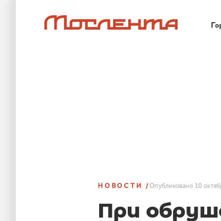
Го
НОВОСТИ
Опубликовано
10 октяб
При обруш