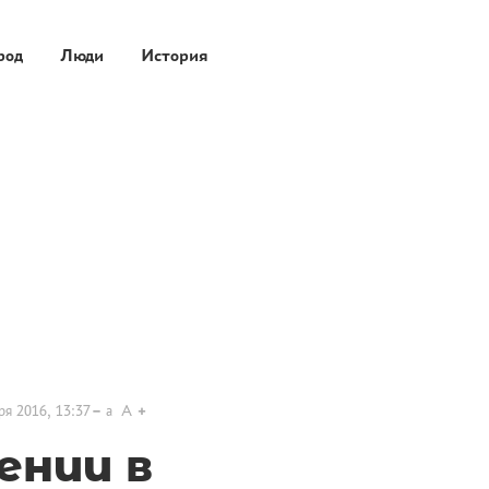
род
Люди
История
ря 2016, 13:37
a
A
ении в