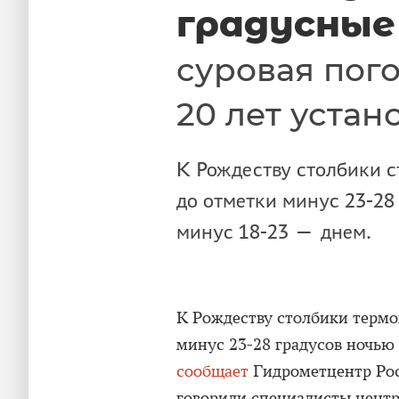
градусные
суровая пог
20 лет устан
К Рождеству столбики 
до отметки минус 23-28
минус 18-23 — днем.
К Рождеству столбики термо
минус 23-28 градусов ночью
сообщает
Гидрометцентр Рос
говорили специалисты центр