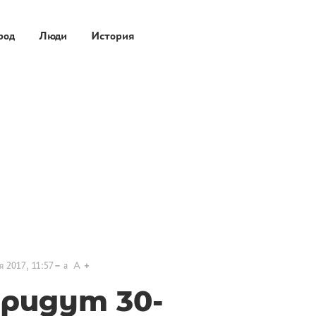
род
Люди
История
я 2017, 11:57
a
A
придут 30-