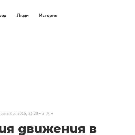
род
Люди
История
 сентября 2016, 23:20
a
A
ия движения в