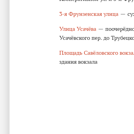
3-я Фрунзенская улица
— суж
Улица Усачёва
— поочерёдное
Усачёвского пер. до Трубецко
Площадь Савёловского вокза
здания вокзала