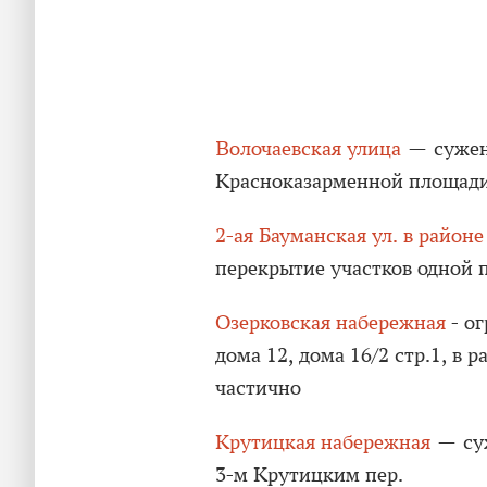
Волочаевская улица
— сужени
Красноказарменной площади
2-ая Бауманская ул. в район
перекрытие участков одной 
Озерковская набережная
- ог
дома 12, дома 16/2 стр.1, в 
частично
Крутицкая набережная
— суж
3-м Крутицким пер.