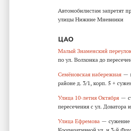
Автомобилистам запретят пр
улицы Нижние Мневники
ЦАО
Малый Знаменский переуло
по ул. Волхонка до пересече
Семёновская набережная
— п
районе д. 3/1, корп. 5 + суже
Улица 10-летия Октября
— су
пересечения с ул. Доватора 
Улица Ефремова
— сужение н
Кооперативной ул. и 3-й Фру