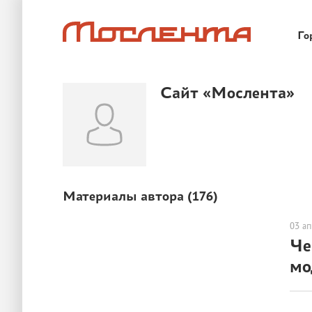
Го
Сайт «Мослента»
ОТДЫХ
Материалы автора (
176
)
03 а
Че
мо
ГОРОД