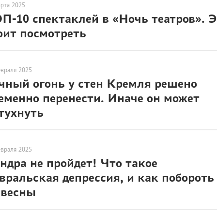
арта 2025
П-10 спектаклей в «Ночь театров». 
оит посмотреть
евраля 2025
чный огонь у стен Кремля решено
еменно перенести. Иначе он может
тухнуть
евраля 2025
ндра не пройдет! Что такое
вральская депрессия, и как побороть 
 весны