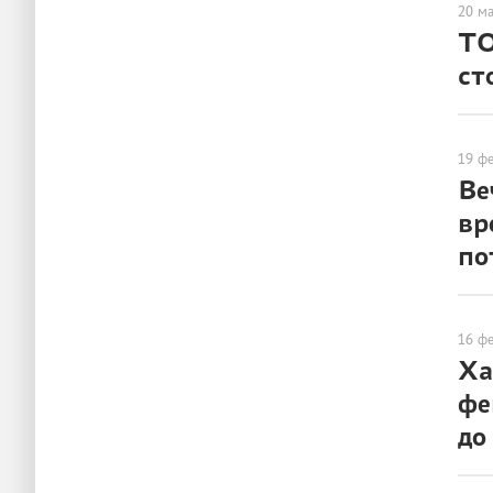
20 м
ТО
ст
ГОРОД
19 ф
Ве
вр
по
ЛЮДИ
16 ф
Ха
фе
до
ЛЮДИ