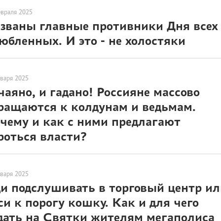
евраля 2025
званы главные противники Дня всех
юбленных. И это - не холостяки
нваря 2025
чаяно, и гадано! Россияне массово
ращаются к колдунам и ведьмам.
чему и как с ними предлагают
роться власти?
нваря 2025
и подслушивать в торговый центр ил
си к порогу кошку. Как и для чего
дать на Святки жителям мегаполиса