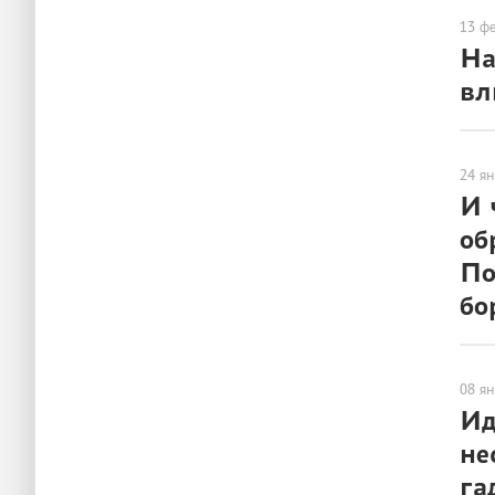
13 ф
На
вл
ГОРОД
24 я
И 
об
По
бо
ЛЮДИ
08 я
Ид
не
га