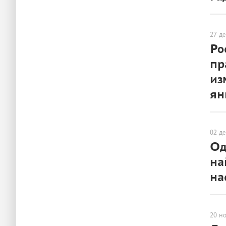
ГОРОД
27 де
Ро
пр
из
ян
ГОРОД
02 де
Од
на
на
ГОРОД
20 н