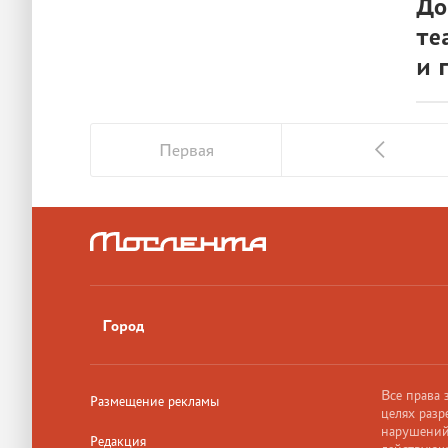
До
те
и 
Первая
Город
Все права
Размещение рекламы
целях разр
нарушений,
Редакция