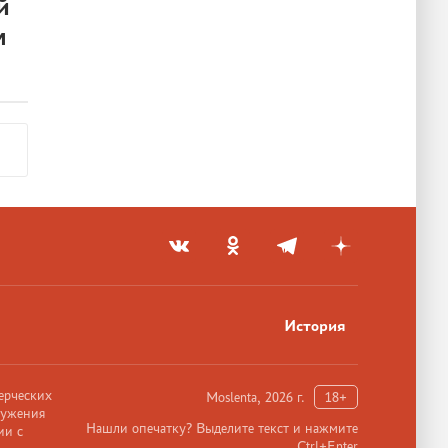
й
м
История
ерческих
Moslenta, 2026 г.
18+
ружения
Нашли опечатку? Выделите текст и нажмите
ии с
Ctrl+Enter