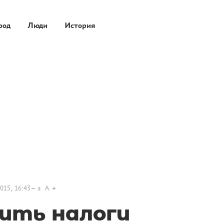
род
Люди
История
015, 16:43
a
A
ить налоги