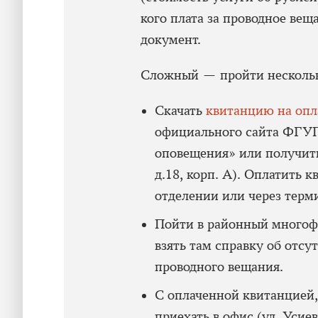
кого плата за проводное ве
документ.
Сложный — пройти нескольк
Скачать
квитанцию на опл
официального сайта ФГУП
оповещения» или получить
д.18, корп. А). Оплатить
отделении или через терм
Пойти в районный много
взять там справку об отсу
проводного вещания.
С оплаченной квитанцией,
приехать в офис (ул. Усиев