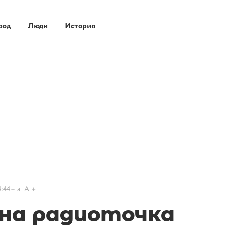
род
Люди
История
4:44
a
A
на радиоточка