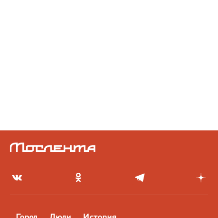
Город
Люди
История