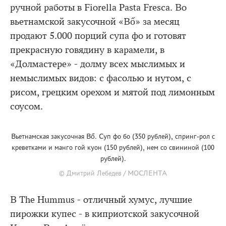
ручной работы в Fiorella Pasta Fresca. Во
вьетнамской закусочной «Bổ» за месяц
продают 5.000 порций супа фо и готовят
прекрасную говядину в карамели, в
«Долмастере» - долму всех мыслимых и
немыслимых видов: с фасолью и нутом, с
рисом, грецким орехом и мятой под лимонным
соусом.
Вьетнамская закусочная Bổ. Суп фо бо (350 рублей), спринг-рол с
креветками и манго гой куон (150 рублей), нем со свининой (100
рублей).
© Дмитрий Лебедев / МОСЛЕНТА
В The Hummus - отличный хумус, лучшие
пирожки купес - в киприотской закусочной