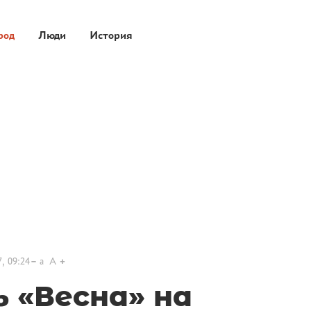
род
Люди
История
, 09:24
a
A
 «Весна» на