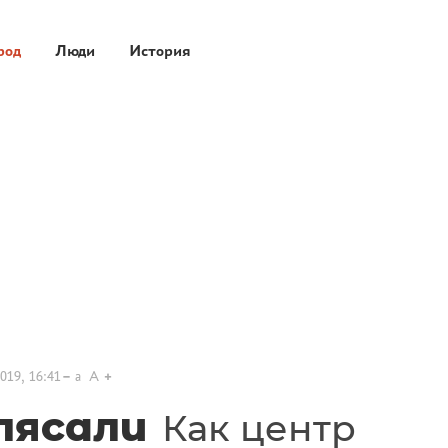
род
Люди
История
019, 16:41
a
A
лясали
Как центр