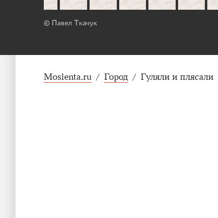
© Павел Ткачук
Moslenta.ru
/
Город
/
Гуляли и плясали