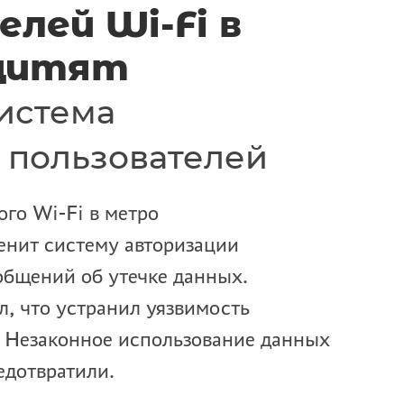
лей Wi-Fi в
щитят
истема
 пользователей
ого Wi-Fi в метро
нит систему авторизации
общений об утечке данных.
, что устранил уязвимость
. Незаконное использование данных
едотвратили.