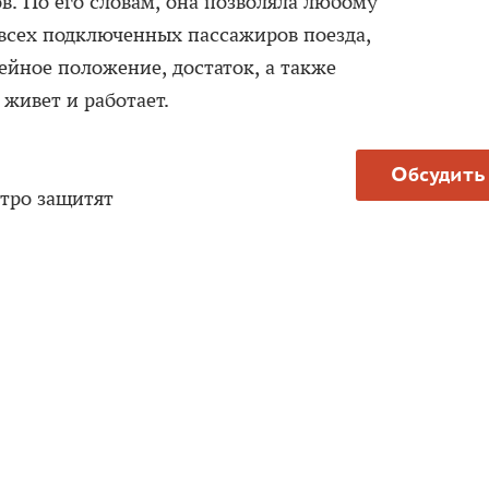
. По его словам, она позволяла любому
всех подключенных пассажиров поезда,
ейное положение, достаток, а также
 живет и работает.
Обсудить
етро защитят