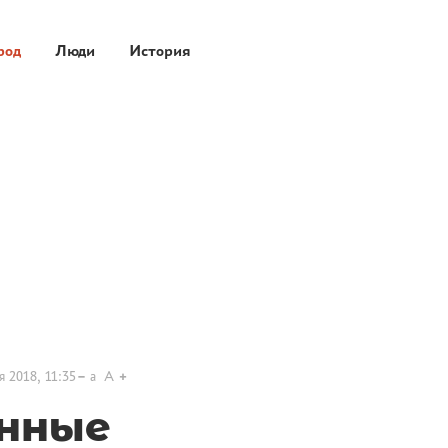
род
Люди
История
я 2018, 11:35
a
A
нные