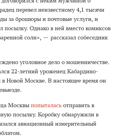
о договорился с неким мужчиной о
радец перевел неизвестному 4,1 тысячи
оды за брошюры и почтовые услуги, и
л посылку. Однако в ней вместо комиксов
варенной соли», — рассказал собеседник
уждено уголовное дело о мошенничестве.
ался 22-летний уроженец Кабардино-
 в Новой Москве. В настоящее время он
евыезде.
ница Москвы
попыталась
отправить в
ную посылку. Коробку обнаружили в
казался авиационный измерительный
рблатом.