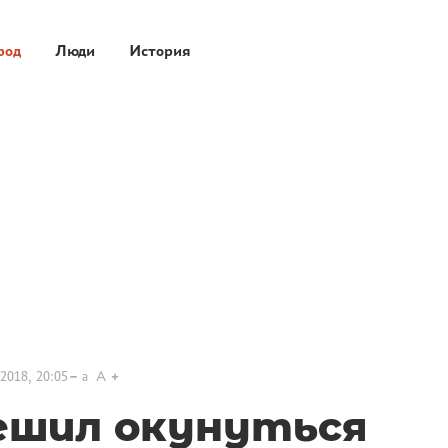
род
Люди
История
2018, 20:05
a
A
ешил окунуться