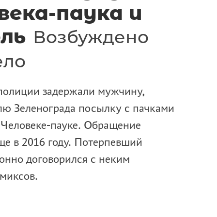
века-паука и
оль
Возбуждено
ело
полиции задержали мужчину,
лю Зеленограда посылку с пачками
 Человеке-пауке. Обращение
е в 2016 году. Потерпевший
ионно договорился с неким
миксов.