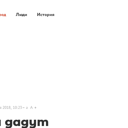
род
Люди
История
я 2018, 10:23
a
A
м дадут