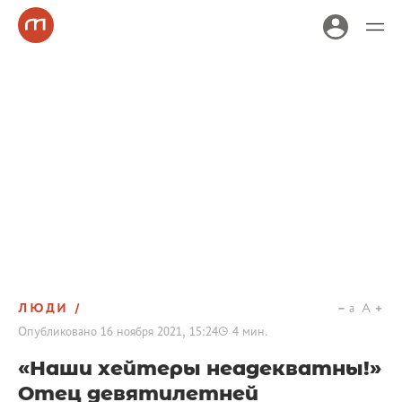
ЛЮДИ
a
A
Опубликовано
16 ноября 2021, 15:24
4
мин.
«Наши хейтеры неадекватны!»
Отец девятилетней