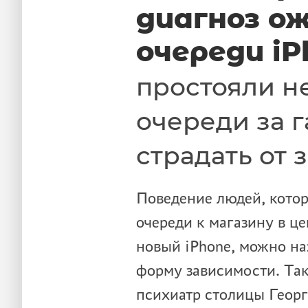
диагноз о
очереди iP
простояли н
очереди за г
страдать от 
Поведение людей, котор
очереди к магазину в це
новый iPhone, можно на
форму зависимости. Та
психиатр столицы Геор