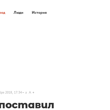
род
Люди
История
бря 2018, 17:34
a
A
поставил