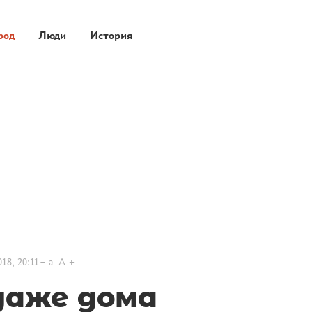
род
Люди
История
18, 20:11
a
A
даже дома