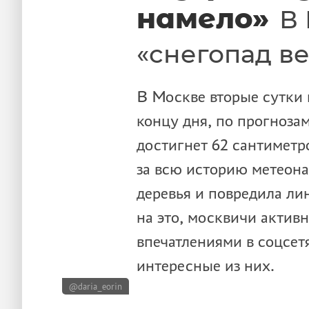
намело»
В
«снегопад ве
В Москве вторые сутки 
концу дня, по прогноза
достигнет 62 сантиметр
за всю историю метеон
деревья и повредила ли
на это, москвичи актив
впечатлениями в соцсе
интересные из них.
@daria_eorin