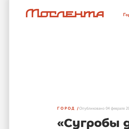
Го
ГОРОД
Опубликовано
04 февраля 20
«Сугробы 