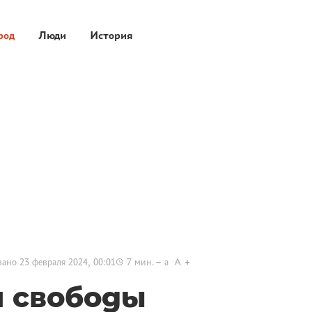
род
Люди
История
вано
23 февраля 2024, 00:01
7
мин.
a
A
 свободы