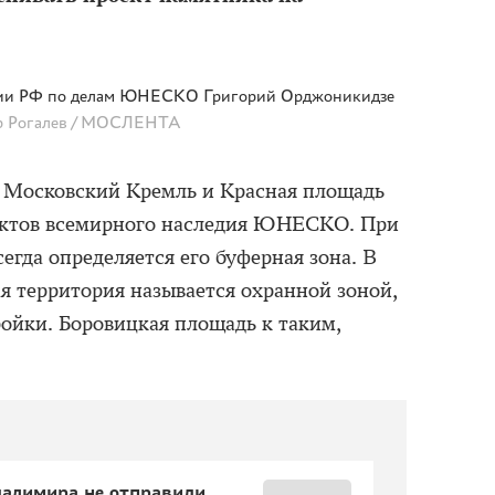
сии РФ по делам ЮНЕСКО Григорий Орджоникидзе
р Рогалев / МОСЛЕНТА
. Московский Кремль и Красная площадь
ектов всемирного наследия ЮНЕСКО. При
сегда определяется его буферная зона. В
я территория называется охранной зоной,
ройки. Боровицкая площадь к таким,
ладимира не отправили