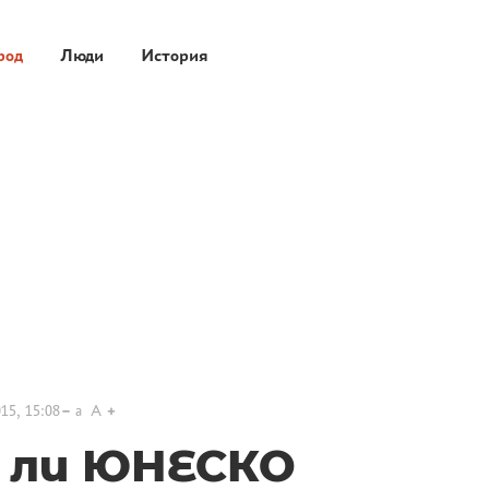
род
Люди
История
15, 15:08
a
A
 ли ЮНЕСКО