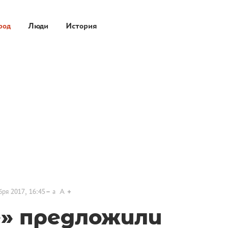
род
Люди
История
бря 2017, 16:45
a
A
е» предложили