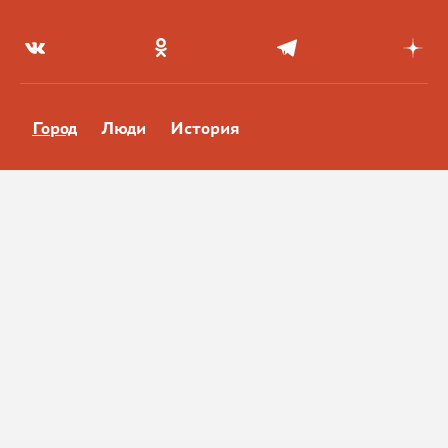
Город
Люди
История
Размещение рекламы
Редакция
RSS
Правовая информация
Условия использования
Политика конфиденциальности
Moslenta, 2026 г.
18+