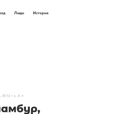
род
Люди
История
, 05:51
a
A
амбур,