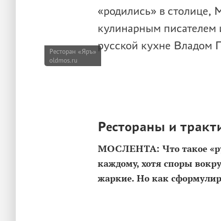
«родились» в столице,
кулинарным писателем 
русской кухне Владом 
Ресторан «Яръ»
oldmos.ru
Рестораны и трак
МОСЛЕНТА: Что такое «ру
каждому, хотя споры вокру
жаркие. Но как сформулир