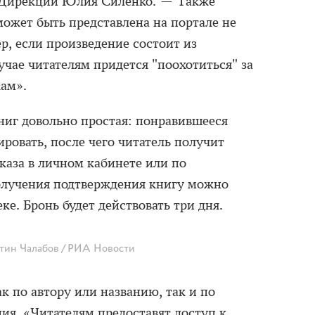
 Дирекции Юлия Силенко. — Также
может быть представлена на портале не
, если произведение состоит из
учае читателям придется "поохотиться" за
ам».
ниг довольно простая: понравившееся
ровать, после чего читатель получит
каза в личном кабинете или по
олучения подтверждения книгу можно
ке. Бронь будет действовать три дня.
тин Чалабов / РИА Новости
к по автору или названию, так и по
ия. «Читателям предоставят доступ к