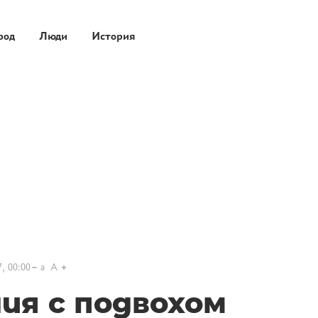
род
Люди
История
, 00:00
a
A
ия с подвохом