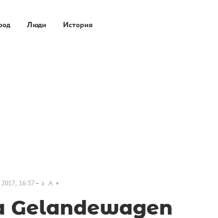
род
Люди
История
 2017, 16:37
a
A
 Gelandewagen