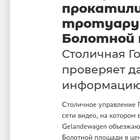
прокатили
тротуару 
Болотной
Столичная Г
проверяет д
информаци
Столичное управление 
сети видео, на котором
Gelandewagen объезжают
Болотной площади в цен