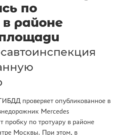
сь по
в районе
 площади
осавтоинспекция
анную
ю
ГИБДД проверяет опубликованное в
 внедорожник Mercedes
 пробку по тротуару в районе
тре Москвы. При этом, в