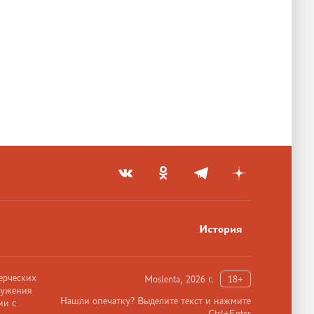
История
ерческих
Moslenta, 2026 г.
18+
ружения
Нашли опечатку? Выделите текст и нажмите
ии с
Ctrl+Enter