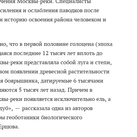
течения Москвы-реки. Специалисты
силения и ослабления паводков после
ли историю освоения района человеком и
но, что в первой половине голоцена (эпоха
аяся последние 12 тысяч лет вплоть до
вы-реки представляла собой луга и степи,
рвом появлении древесной растительности
ля боярышника, датируемые 6 тысячами
ляются 5 тысяч лет назад. Причем в
вы-реки появляется исключительно ель, а
уб», — рассказала одна из авторов
ры геоботаники биологического
Ершова.