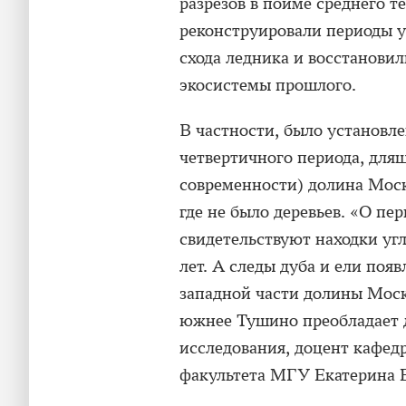
разрезов в пойме среднего 
реконструировали периоды у
схода ледника и восстанови
экосистемы прошлого.
В частности, было установле
четвертичного периода, длящ
современности) долина Моск
где не было деревьев. «О пе
свидетельствуют находки уг
лет. А следы дуба и ели появ
западной части долины Моск
южнее Тушино преобладает д
исследования, доцент кафед
факультета МГУ Екатерина 