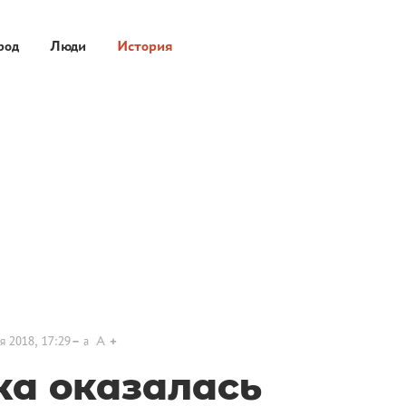
род
Люди
История
я 2018, 17:29
a
A
ка оказалась