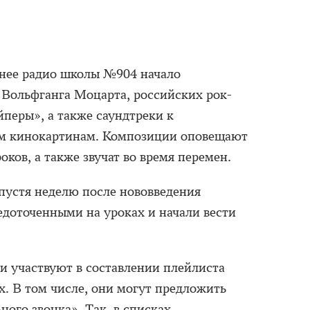
ннее радио школы №904 начало
 Вольфганга Моцарта, российских рок-
йперы», а также саундтреки к
м кинокартинам. Композиции оповещают
оков, а также звучат во время перемен.
спустя неделю после нововведения
едоточенными на уроках и начали вести
ми участвуют в составлении плейлиста
х. В том числе, они могут предложить
ого звонка». Так, в списках