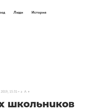
род
Люди
История
 2019, 15:31
a
A
х школьников