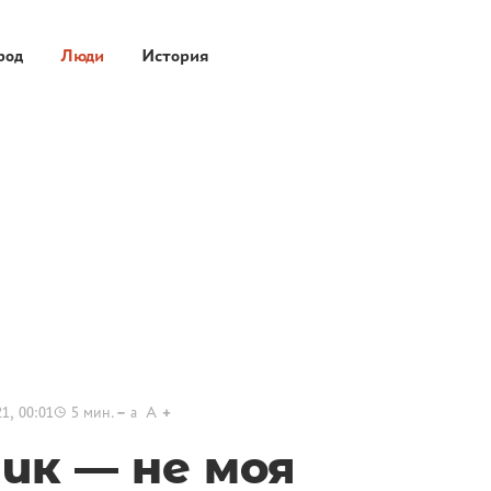
род
Люди
История
1, 00:01
5
мин.
a
A
ик — не моя