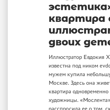
эстетика»
квартира 
иллюстра
двоих дет
Иллюстратор Евдокия Х
известна под ником evd
мужем купила небольшу
Москве. Здесь она живет.
квартира одновременно
художницы. «Мослента» 
расспросила ее о том, с