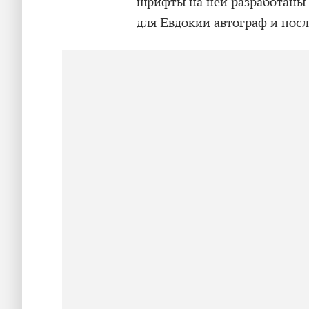
шрифты на ней разработаны е
для Евдокии автограф и посл