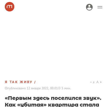
Я ТАК ЖИВУ
a
A
Опубликовано
12 января 2022, 00:01
5
мин.
«Первым здесь поселился звук».
Как «убитая» квартира стала