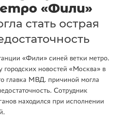
етро «Фили»
гла стать острая
едостаточность
танции «Фили» синей ветки метро.
у городских новостей «Москва» в
го главка МВД. причиной могла
 недостаточность. Сотрудник
ганов находился при исполнении
й.