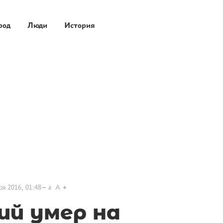
род
Люди
История
ря 2016, 01:48
a
A
ий умер на