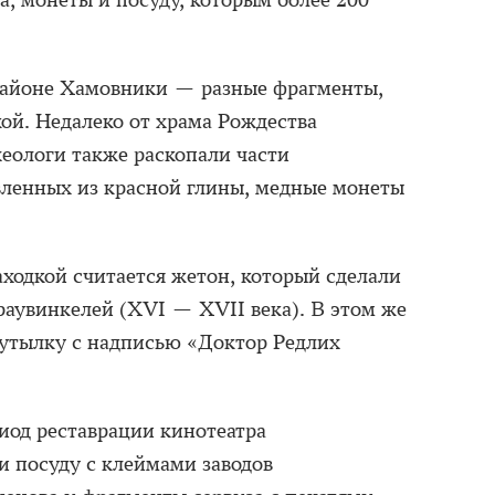
а, монеты и посуду, которым более 200
 районе Хамовники — разные фрагменты,
ой. Недалеко от храма Рождества
еологи также раскопали части
вленных из красной глины, медные монеты
аходкой считается жетон, который сделали
раувинкелей (XVI — XVII века). В этом же
бутылку с надписью «Доктор Редлих
иод реставрации кинотеатра
 посуду с клеймами заводов