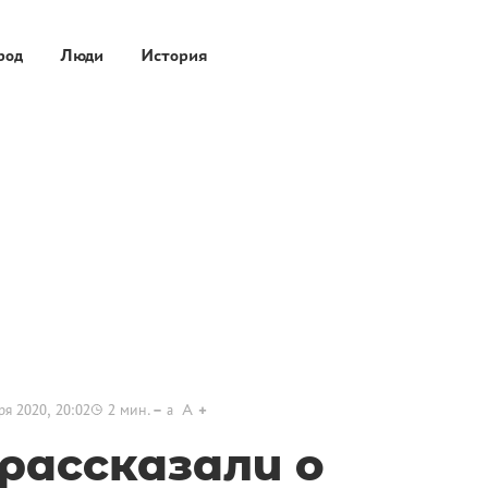
род
Люди
История
ря 2020, 20:02
2
мин.
a
A
рассказали о