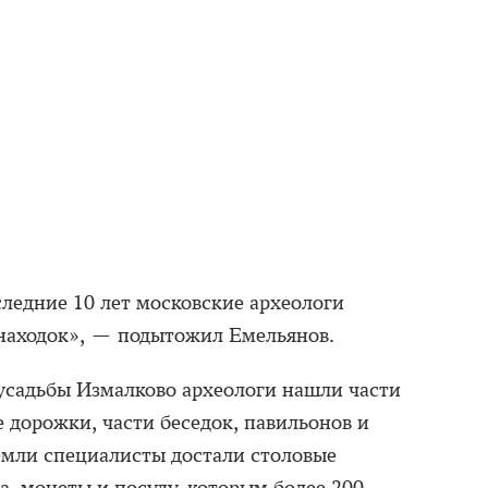
следние 10 лет московские археологи
 находок», — подытожил Емельянов.
 усадьбы Измалково археологи нашли части
 дорожки, части беседок, павильонов и
земли специалисты достали столовые