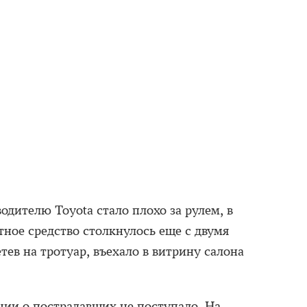
дителю Toyota стало плохо за рулем, в
ртное средство столкнулось еще с двумя
тев на тротуар, въехало в витрину салона
ии о пострадавших не поступало. На