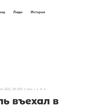
род
Люди
История
ля 2022, 04:28
1
мин.
a
A
ь въехал в