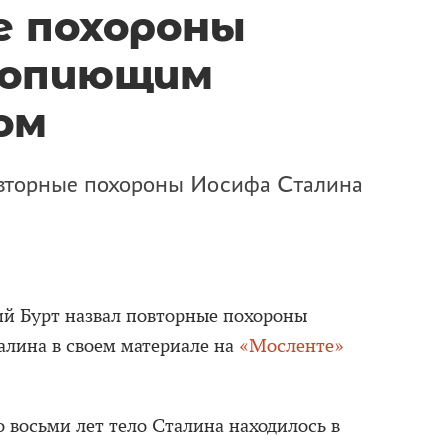
 похороны
вопиющим
ом
овторные похороны Иосифа Сталина
й Бурт назвал повторные похороны
алина в своем материале на
«Мосленте»
 восьми лет тело Сталина находилось в