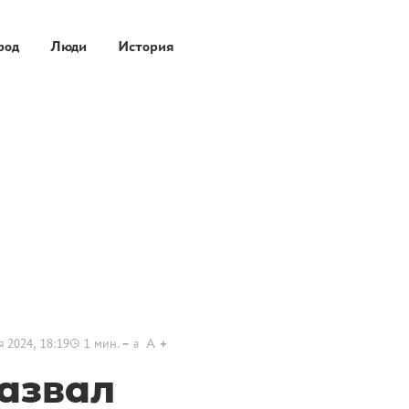
род
Люди
История
я 2024, 18:19
1
мин.
a
A
азвал