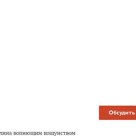
Обсудить
талина вопиющим кощунством