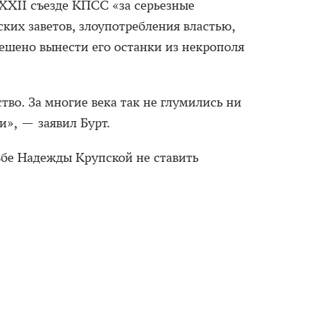
 ХХII съезде КПСС «за серьезные
их заветов, злоупотребления властью,
ешено вынести его останки из некрополя
во. За многие века так не глумились ни
и», — заявил Бурт.
ьбе Надежды Крупской не ставить