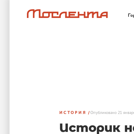
Го
ИСТОРИЯ
Опубликовано
21 январ
Историк н