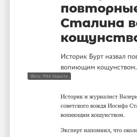
повторные
Сталина 
кощунств
Историк Бурт назвал п
вопиющим кощунством.
Фото: РИА Новости
Историк и журналист Валери
советского вождя Иосифа Ст
вопиющим кощунством.
Эксперт напомнил, что около