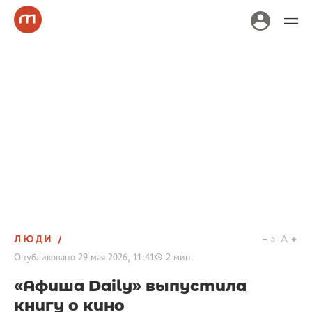
ЛЮДИ
a
A
Опубликовано
29 мая 2026, 11:41
2
мин.
«Афиша Daily» выпустила
книгу о кино