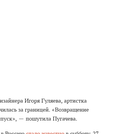
дизайнера Игоря Гуляева, артистка
ечилась за границей. «Возвращение
тпуск», — пошутила Пугачева.
 в Россию
стало известно
в субботу, 27