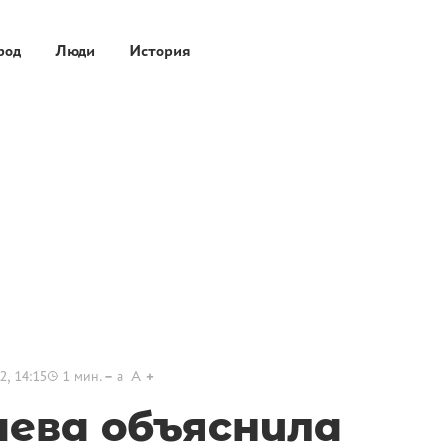
род
Люди
История
2, 14:15
1
мин.
a
A
чева объяснила