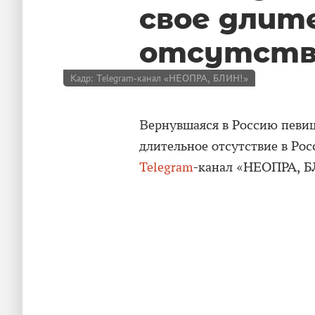
свое длит
отсутстви
Кадр: Telegram-канал «НЕОПРА, БЛИН!»
Вернувшаяся в Россию певиц
длительное отсутствие в Ро
Telegram
-канал «НЕОПРА, Б