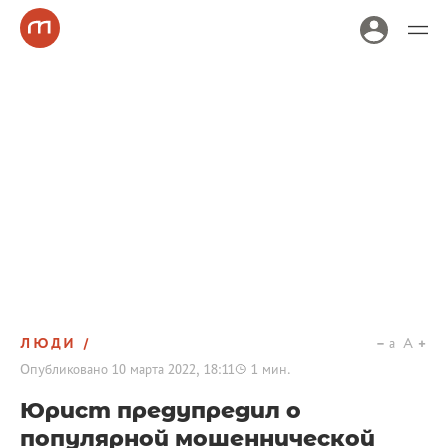
ЛЮДИ
a
A
Опубликовано
10 марта 2022, 18:11
1
мин.
Юрист предупредил о
популярной мошеннической