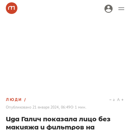
ЛЮДИ
a
A
Опубликовано
21 января 2024, 06:49
1
мин.
Ида Галич показала лицо без
макияжа и фильтров на