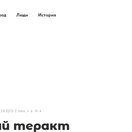
род
Люди
История
 14:02
1
мин.
a
A
ий теракт