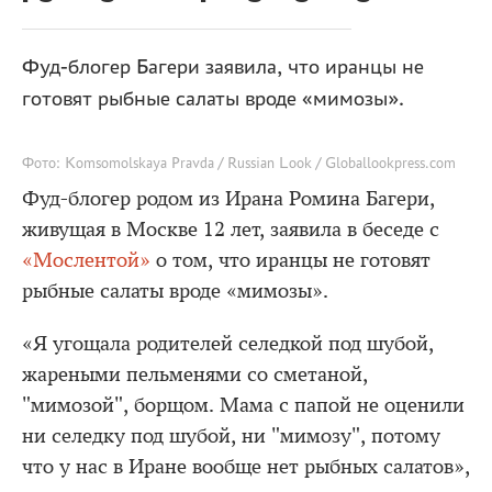
Фуд-блогер Багери заявила, что иранцы не
готовят рыбные салаты вроде «мимозы».
Фото: Komsomolskaya Pravda / Russian Look / Globallookpress.com
Фуд-блогер родом из Ирана Ромина Багери,
живущая в Москве 12 лет, заявила в беседе с
«Мослентой»
о том, что иранцы не готовят
рыбные салаты вроде «мимозы».
«Я угощала родителей селедкой под шубой,
жареными пельменями со сметаной,
"мимозой", борщом. Мама с папой не оценили
ни селедку под шубой, ни "мимозу", потому
что у нас в Иране вообще нет рыбных салатов»,