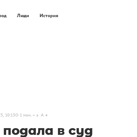
род
Люди
История
3, 10:13
1
мин.
a
A
 подала в суд