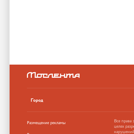
Город
Все права
Размещение рекламы
целях разр
нарушений,