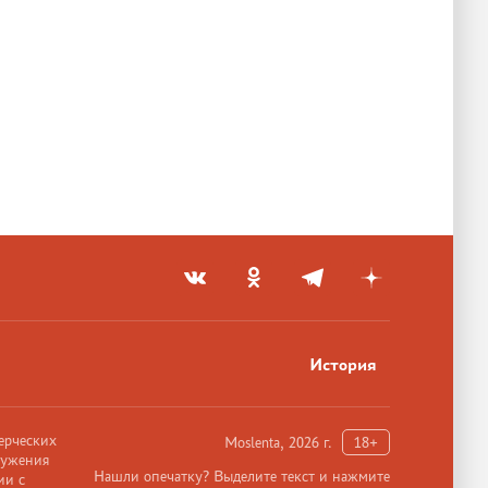
История
ерческих
Moslenta, 2026 г.
18+
ружения
Нашли опечатку? Выделите текст и нажмите
ии с