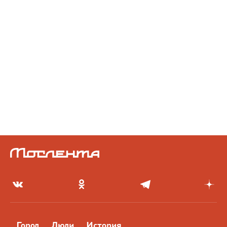
Город
Люди
История