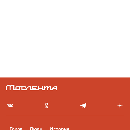
Город
Люди
История