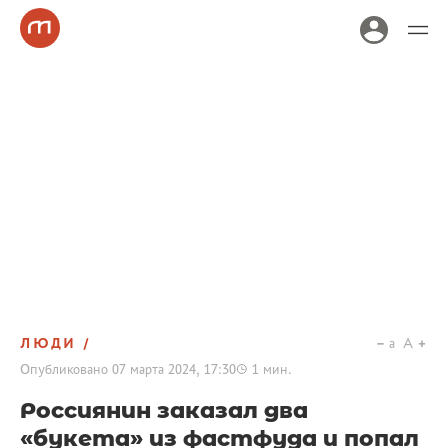
ЛЮДИ
a
A
Опубликовано
07 марта 2024, 17:30
1
мин.
Россиянин заказал два
«букета» из фастфуда и попал