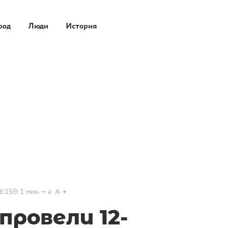
род
Люди
История
6:15
1
мин.
a
A
провели 12-