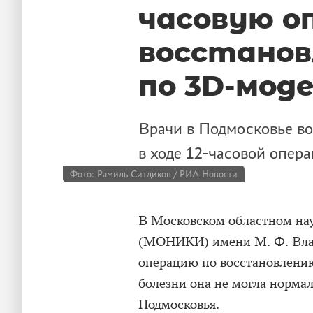
часовую о
восстано
по 3D-мод
Врачи в Подмосковье в
в ходе 12-часовой опера
Фото: Рамиль Ситдиков / РИА Новости
В Московском областном нау
(МОНИКИ) имени М. Ф. Вла
операцию по восстановлению
болезни она не могла норма
Подмосковья.