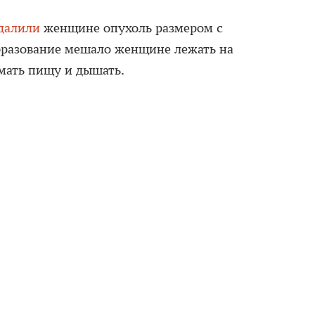
далили
женщине опухоль размером с
бразование мешало женщине лежать на
имать пищу и дышать.