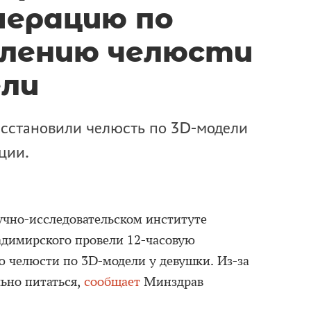
перацию по
влению челюсти
ели
осстановили челюсть по 3D-модели
ции.
чно-исследовательском институте
димирского провели 12-часовую
 челюсти по 3D-модели у девушки. Из-за
льно питаться,
сообщает
Минздрав