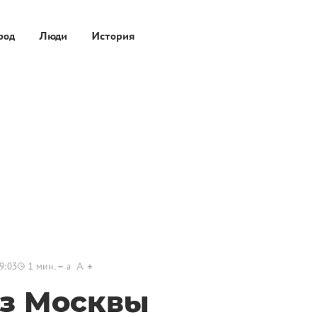
род
Люди
История
9:03
1
мин.
a
A
з Москвы